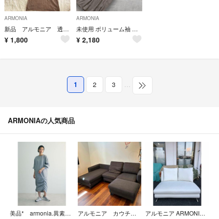
ARMONIA
ARMONIA
新品 アルモニア 透かし編みニットワンピース 左スリットベージュ ブラウン F
未使用 ボリューム袖 ロングワンピース ウエストリボン きれいめ ゆったり
¥
1,800
¥
2,180
1
2
3
…
ARMONIAの人気商品
美品* armonia.異素材シャーリングワンピース
アルモニア カウチソファ NUBE
アルモニア ARMONIA 2Pソファ PUホワイト