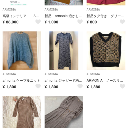
ARMONIA
ARMONIA
ARMONIA
高級インテリア ACTUS 照明 バーニーズニューヨーク
新品 armonia 透かし編みロングジレ
新品タグ付き グリーンパークス armonia バルーンニットスカート
¥
88,000
¥
1,000
¥
800
ARMONIA
ARMONIA
ARMONIA
armonia ケーブルニット
armonia ジャガード柄ワンピース ニットワンピース
ARMONIA ノースリーブ ニットベスト Vネック 60531501
¥
1,800
¥
1,800
¥
1,380