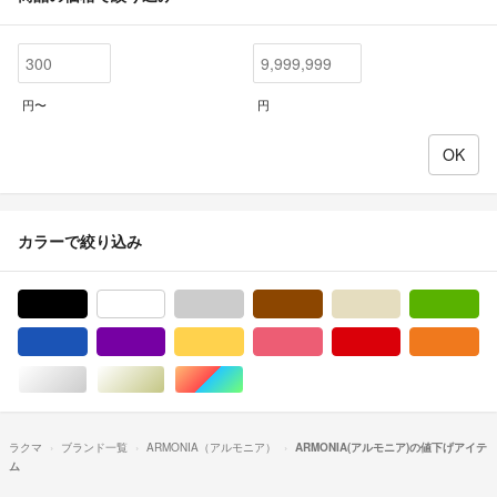
円〜
円
カラーで絞り込み
ブラック/黒色系
ホワイト/白色系
グレー/灰色系
ブラウン/茶色系
ベージュ系
グ
ブルー・ネイビー/青色系
パープル/紫色系
イエロー/黄色系
ピンク/桃色系
レッド/赤色系
オ
シルバー/銀色系
ゴールド/金色系
マルチカラー
ラクマ
ブランド一覧
ARMONIA（アルモニア）
ARMONIA(アルモニア)の値下げアイテ
ム