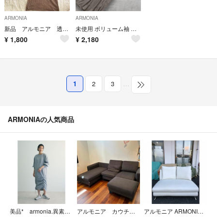
ARMONIA
ARMONIA
新品 アルモニア 透かし編みニットワンピース 左スリットベージュ ブラウン F
未使用 ボリューム袖 ロングワンピース ウエストリボン きれいめ ゆったり
¥
1,800
¥
2,180
1
2
3
…
ARMONIAの人気商品
美品* armonia.異素材シャーリングワンピース
アルモニア カウチソファ NUBE
アルモニア ARMONIA 2Pソファ PUホワイト