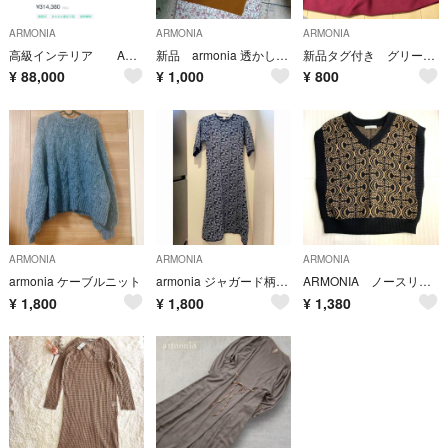
ARMONIA
ARMONIA
ARMONIA
高級インテリア ACTUS 照明 バーニーズニューヨーク
新品 armonia 透かし編みロングジレ
新品タグ付き グリーンパークス armonia バルーンニットスカート
¥
88,000
¥
1,000
¥
800
ARMONIA
ARMONIA
ARMONIA
armonia ケーブルニット
armonia ジャガード柄ワンピース ニットワンピース
ARMONIA ノースリーブ ニットベスト Vネック 60531501
¥
1,800
¥
1,800
¥
1,380