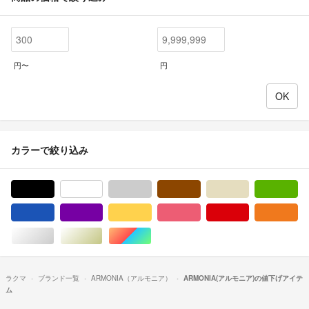
円〜
円
カラーで絞り込み
ブラック/黒色系
ホワイト/白色系
グレー/灰色系
ブラウン/茶色系
ベージュ系
グ
ブルー・ネイビー/青色系
パープル/紫色系
イエロー/黄色系
ピンク/桃色系
レッド/赤色系
オ
シルバー/銀色系
ゴールド/金色系
マルチカラー
ラクマ
ブランド一覧
ARMONIA（アルモニア）
ARMONIA(アルモニア)の値下げアイテ
ム