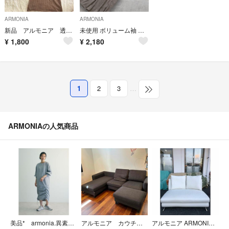
ARMONIA
ARMONIA
新品 アルモニア 透かし編みニットワンピース 左スリットベージュ ブラウン F
未使用 ボリューム袖 ロングワンピース ウエストリボン きれいめ ゆったり
¥
1,800
¥
2,180
1
2
3
…
ARMONIAの人気商品
美品* armonia.異素材シャーリングワンピース
アルモニア カウチソファ NUBE
アルモニア ARMONIA 2Pソファ PUホワイト