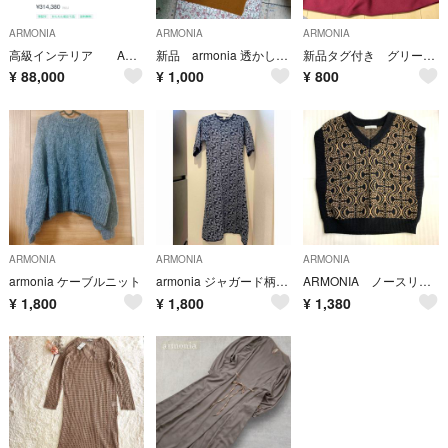
ARMONIA
ARMONIA
ARMONIA
高級インテリア ACTUS 照明 バーニーズニューヨーク
新品 armonia 透かし編みロングジレ
新品タグ付き グリーンパークス armonia バルーンニットスカート
¥
88,000
¥
1,000
¥
800
ARMONIA
ARMONIA
ARMONIA
armonia ケーブルニット
armonia ジャガード柄ワンピース ニットワンピース
ARMONIA ノースリーブ ニットベスト Vネック 60531501
¥
1,800
¥
1,800
¥
1,380