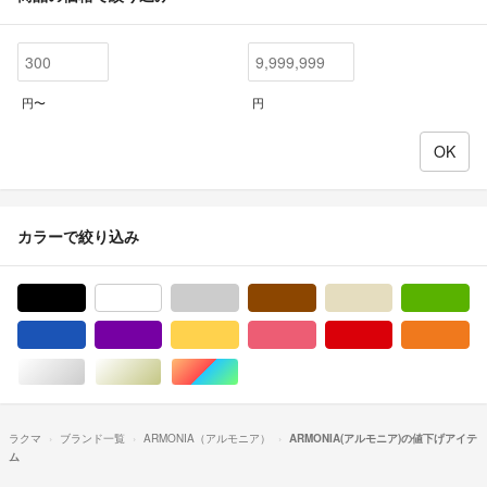
円〜
円
カラーで絞り込み
ブラック/黒色系
ホワイト/白色系
グレー/灰色系
ブラウン/茶色系
ベージュ系
グ
ブルー・ネイビー/青色系
パープル/紫色系
イエロー/黄色系
ピンク/桃色系
レッド/赤色系
オ
シルバー/銀色系
ゴールド/金色系
マルチカラー
ラクマ
ブランド一覧
ARMONIA（アルモニア）
ARMONIA(アルモニア)の値下げアイテ
ム