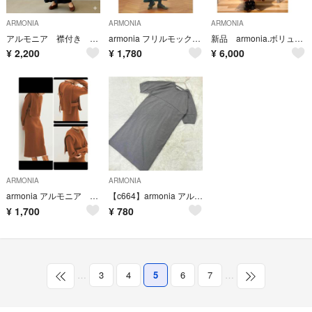
ARMONIA
ARMONIA
ARMONIA
アルモニア 襟付き ロングワンピース 長袖 ブラック フレア スカート 無地
armonia フリルモックネックワンピース ロング グリーン サイズF
新品 armonia.ボリュームギャザーワンピース ブラウン
¥
2,200
¥
1,780
¥
6,000
ARMONIA
ARMONIA
armonia アルモニア ワンピース ニット セーター ベスト
【c664】armonia アルモニア ワンピース スウェットワンピ 半袖
¥
1,700
¥
780
…
3
4
5
6
7
…