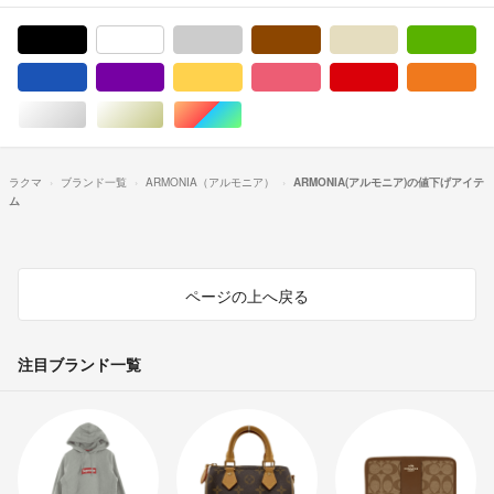
ブラック/黒色系
ホワイト/白色系
グレー/灰色系
ブラウン/茶色系
ベージュ系
グ
ブルー・ネイビー/青色系
パープル/紫色系
イエロー/黄色系
ピンク/桃色系
レッド/赤色系
オ
シルバー/銀色系
ゴールド/金色系
マルチカラー
ラクマ
ブランド一覧
ARMONIA（アルモニア）
ARMONIA(アルモニア)の値下げアイテ
ム
ページの上へ戻る
注目ブランド一覧