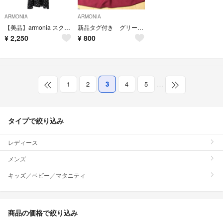
ARMONIA
ARMONIA
【美品】armonia スクエアドットプリントタックワンピース アルモニーア
新品タグ付き グリーンパークス armonia バルーンニットスカート
¥
2,250
¥
800
1
2
3
4
5
…
タイプで絞り込み
レディース
メンズ
キッズ／ベビー／マタニティ
商品の価格で絞り込み