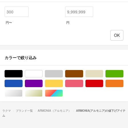
円〜
円
カラーで絞り込み
ブラック/黒色系
ホワイト/白色系
グレー/灰色系
ブラウン/茶色系
ベージュ系
グ
ブルー・ネイビー/青色系
パープル/紫色系
イエロー/黄色系
ピンク/桃色系
レッド/赤色系
オ
シルバー/銀色系
ゴールド/金色系
マルチカラー
ラクマ
ブランド一覧
ARMONIA（アルモニア）
ARMONIA(アルモニア)の値下げアイテ
ム