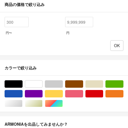
商品の価格で絞り込み
円〜
円
カラーで絞り込み
ブラック/黒色系
ホワイト/白色系
グレー/灰色系
ブラウン/茶色系
ベージュ系
グ
ブルー・ネイビー/青色系
パープル/紫色系
イエロー/黄色系
ピンク/桃色系
レッド/赤色系
オ
シルバー/銀色系
ゴールド/金色系
マルチカラー
ARMONIAを出品してみませんか？