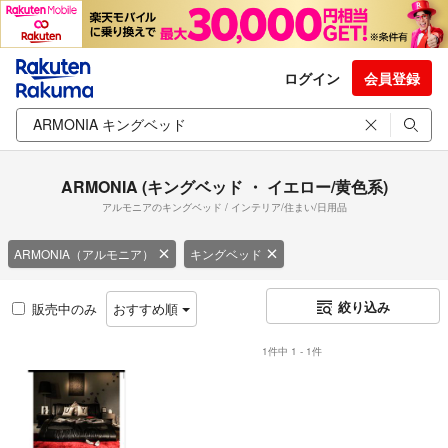
ログイン
会員登録
ARMONIA (キングベッド ・ イエロー/黄色系)
アルモニアのキングベッド / インテリア/住まい/日用品
ARMONIA（アルモニア）
キングベッド
絞り込み
販売中のみ
おすすめ順
1件中 1 - 1件