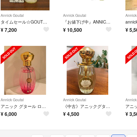
Annick Goutal
Annick Goutal
Annick
タイムセール☆GOUTAL ボワ ダドリアン オードパルファム50ml
『お値下げ中』ANNICK GOUTAL☆限定ギフトセット
annic
¥
7,200
¥
10,500
¥
5,5
Annick Goutal
Annick Goutal
Annick
アニック グタール ローズ ポンポン オードトワレ
《中古》アニックグタール プチシェリー 100ml
¥
6,000
¥
4,500
¥
3,5