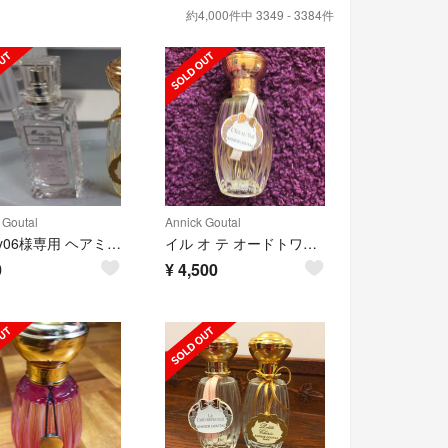
約4,000件中 3349 - 3384件
 Goutal
Annick Goutal
macky06様専用 ヘアミスト Dior
イル オ テ オードトワレ100ml
0
¥
4,500