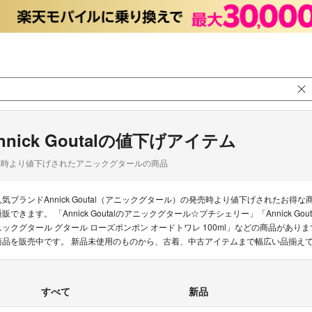
nnick Goutalの値下げアイテム
品時より値下げされたアニックグタールの商品
人気ブランドAnnick Goutal（アニックグタール）の発売時より値下げされた
販できます。 「Annick Goutalのアニックグタール☆プチシェリー」「Annick Gout
ニックグタール グタール ローズポンポン オードトワレ 100ml」などの商品があります。ラ
商品を販売中です。 新品未使用のものから、古着、中古アイテムまで幅広い品揃え
すべて
新品