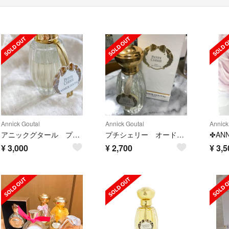
Annick Goutal
Annick Goutal
Annick
アニックグタール プチシェリー オードパルファム
プチシェリー オードトワレ
¥
3,000
¥
2,700
¥
3,5