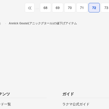
…
68
69
70
71
72
73
ル）
Annick Goutal(アニックグタール)の値下げアイテム
テンツ
ガイド
ンド一覧
ラクマ公式ガイド