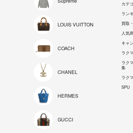
Supreme
カテ
ラン
買取
LOUIS
VUITTON
人気
キャ
COACH
ラクマp
ラク
集
CHANEL
ラク
SPU
HERMES
GUCCI