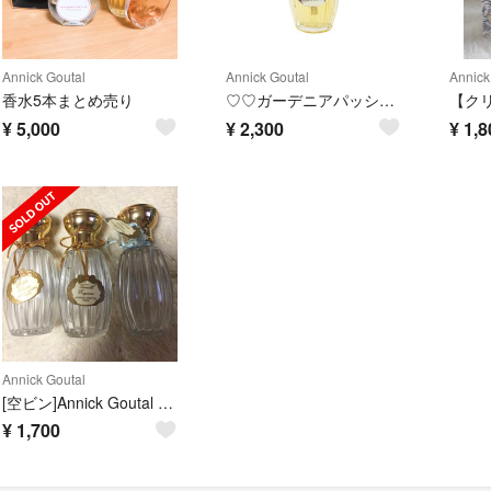
Annick Goutal
Annick Goutal
Annick
香水5本まとめ売り
♡♡ガーデニアパッション・オードトワレ50ml♡♡
¥
5,000
¥
2,300
¥
1,8
Annick Goutal
[空ビン]Annick Goutal 3本セット
¥
1,700