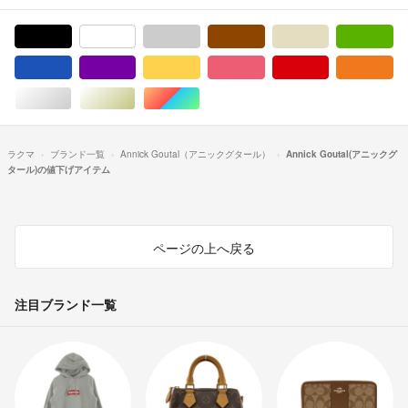
ブラック/黒色系
ホワイト/白色系
グレー/灰色系
ブラウン/茶色系
ベージュ系
グ
ブルー・ネイビー/青色系
パープル/紫色系
イエロー/黄色系
ピンク/桃色系
レッド/赤色系
オ
シルバー/銀色系
ゴールド/金色系
マルチカラー
ラクマ
ブランド一覧
Annick Goutal（アニックグタール）
Annick Goutal(アニックグ
タール)の値下げアイテム
ページの上へ戻る
注目ブランド一覧