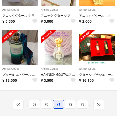
Annick Goutal
Annick Goutal
Annick Goutal
アニックグタール ケラムール EDT 50ml
アニック グタール アン マタン ドラージュ ANNICK GOUTAL
アニックグタール オーダドリアン 100ミリ
¥
5,500
¥
3,000
¥
2,000
Annick Goutal
Annick Goutal
Annick Goutal
グタール エトワール ドゥヌ ニュイ オードパルファム
✤ANNICK GOUTALアニックグタール✤オーダドリアン100㎖
グタール プチシェリー EDP 100ml ＆ ハンドクリーム ※お箱無し※
¥
13,000
¥
3,500
¥
16,100
…
69
70
71
72
73
…