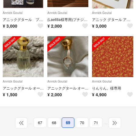
Annick Goutal
Annick Goutal
Annick Goutal
アニックグタール プチシェリー
(Laetitia様専用)プチジェリー アロマ キャンドル 35g
アニック グタール アン マタン ドラージュ ANNICK GOUTAL
¥
3,000
¥
2,000
¥
3,000
Annick Goutal
Annick Goutal
Annick Goutal
アニックグタール オードパルファム プチシェリー
アニックグタール オードトワレ プチシェリー
りんりん。様専用
¥
1,500
¥
2,000
¥
4,900
…
67
68
69
70
71
…