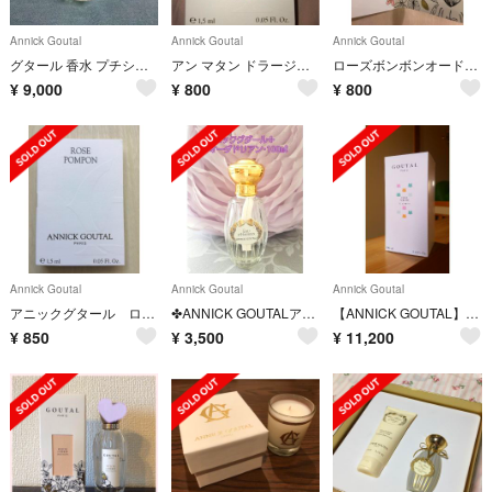
Annick Goutal
Annick Goutal
Annick Goutal
グタール 香水 プチシェリー
アン マタン ドラージュ オードトワレ 1.5ml
ローズボンボンオードトワレ 1.5ml
¥
9,000
¥
800
¥
800
Annick Goutal
Annick Goutal
Annick Goutal
アニックグタール ローズ ポンポン オードトワレ1.5ml
✤ANNICK GOUTALアニックグタール✤オーダドリアン100㎖
【ANNICK GOUTAL】グタール シャ ペルシェ
¥
850
¥
3,500
¥
11,200