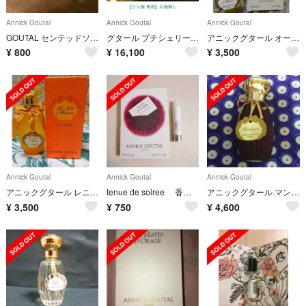
Annick Goutal
Annick Goutal
Annick Goutal
GOUTAL センテッドソープ
グタール プチシェリー EDP 100ml ＆ ハンドクリーム ※お箱無し※
アニックグタール オーダドリアン オードパァルファム
¥
800
¥
16,100
¥
3,500
Annick Goutal
Annick Goutal
Annick Goutal
アニックグタール レニュイダアドリアン オードトワレ
tenue de soiree 香水 新品 ANNICKGOUTAL 0.8l
アニックグタール マンドラゴール
¥
3,500
¥
750
¥
4,600