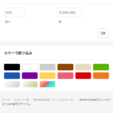
円〜
円
カラーで絞り込み
ブラック/黒色系
ホワイト/白色系
グレー/灰色系
ブラウン/茶色系
ベージュ系
グ
ブルー・ネイビー/青色系
パープル/紫色系
イエロー/黄色系
ピンク/桃色系
レッド/赤色系
オ
シルバー/銀色系
ゴールド/金色系
マルチカラー
ラクマ
ブランド一覧
Annick Goutal（アニックグタール）
Annick Goutal(アニックグ
タール)の値下げアイテム