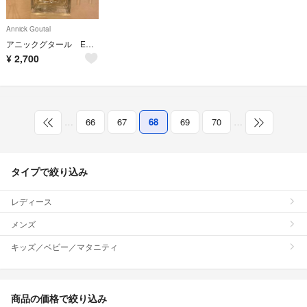
Annick Goutal
アニックグタール EAU DU SUD 3.4 oz (100ml)
¥
2,700
…
66
67
68
69
70
…
タイプで絞り込み
レディース
メンズ
キッズ／ベビー／マタニティ
商品の価格で絞り込み