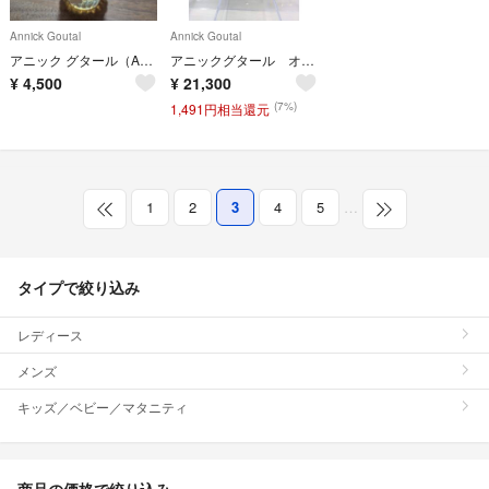
Annick Goutal
Annick Goutal
アニック グタール（Annick Goutal）ヴァニーユ エキスキーズ
アニックグタール オーダドリアン オーデコロン 200ml
¥
4,500
¥
21,300
(7%)
1,491円相当還元
1
2
3
4
5
…
タイプで絞り込み
レディース
メンズ
キッズ／ベビー／マタニティ
商品の価格で絞り込み