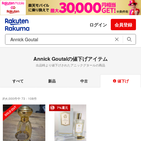
ログイン
会員登録
Annick Goutalの値下げアイテム
出品時より値下げされたアニックグタールの商品
すべて
新品
中古
値下げ
約4,000件中 73 - 108件
7%還元