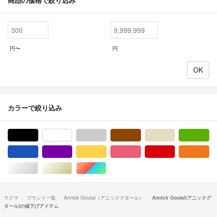
円〜
円
カラーで絞り込み
ブラック/黒色系
ホワイト/白色系
グレー/灰色系
ブラウン/茶色系
ベージュ系
グ
ブルー・ネイビー/青色系
パープル/紫色系
イエロー/黄色系
ピンク/桃色系
レッド/赤色系
オ
シルバー/銀色系
ゴールド/金色系
マルチカラー
ラクマ
ブランド一覧
Annick Goutal（アニックグタール）
Annick Goutal(アニックグ
タール)の値下げアイテム