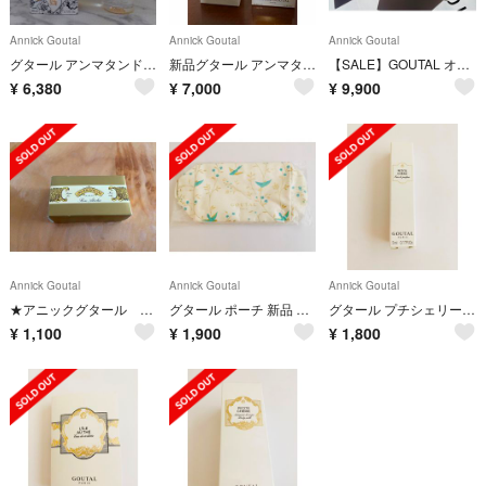
Annick Goutal
Annick Goutal
Annick Goutal
グタール アンマタンドラージュ オードパルファム
新品グタール アンマタン ド オラージュ オーデパルファン100ml
【SALE】GOUTAL オーダドリアン オードパルファム
¥
6,380
¥
7,000
¥
9,900
Annick Goutal
Annick Goutal
Annick Goutal
★アニックグタール savon soapソープ★新品未使用品
グタール ポーチ 新品 ノベルティ 非売品 GOUTAL アニックグタール
グタール プチシェリー オードパルファム 5ml GOUTAL 香水 新品未開封
¥
1,100
¥
1,900
¥
1,800