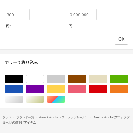
円〜
円
カラーで絞り込み
ブラック/黒色系
ホワイト/白色系
グレー/灰色系
ブラウン/茶色系
ベージュ系
グ
ブルー・ネイビー/青色系
パープル/紫色系
イエロー/黄色系
ピンク/桃色系
レッド/赤色系
オ
シルバー/銀色系
ゴールド/金色系
マルチカラー
ラクマ
ブランド一覧
Annick Goutal（アニックグタール）
Annick Goutal(アニックグ
タール)の値下げアイテム