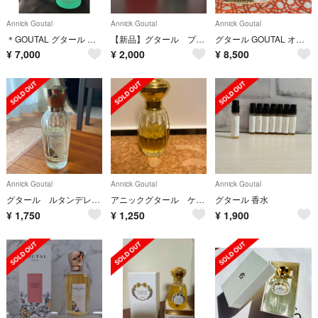
Annick Goutal
Annick Goutal
Annick Goutal
＊GOUTAL グタール プチシェリーギフトセット＊
【新品】グタール プチシェリー キャンドル
グタール GOUTAL オードトワレ ほぼ未使用
¥
7,000
¥
2,000
¥
8,500
Annick Goutal
Annick Goutal
Annick Goutal
グタール ルタンデレーヴ オードトワレ 4ミリ
アニックグタール ケラムール
グタール 香水
¥
1,750
¥
1,250
¥
1,900