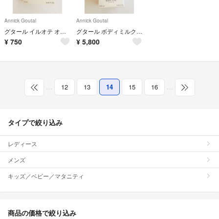
Annick Goutal
Annick Goutal
グタール イルオテ オードトワレ GOUTAL 新品未使用
グタール ボディミルク GOUTAL プチシェリー 新品未開封
¥
750
¥
5,800
…
12
13
14
15
16
…
タイプで絞り込み
レディース
メンズ
キッズ／ベビー／マタニティ
商品の価格で絞り込み