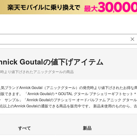
nnick Goutalの値下げアイテム
品時より値下げされたアニックグタールの商品
人気ブランドAnnick Goutal（アニックグタール）の発売時より値下げされた
販できます。 「Annick Goutalの＊GOUTAL グタール プチシェリーギフトセット＊」
ー サンプル」「Annick Goutalのプチシェリー オードパルファム アニック グター
0点以上のAnnick Goutalの通販できる商品を販売中です。 新品未使用のものか
すべて
新品