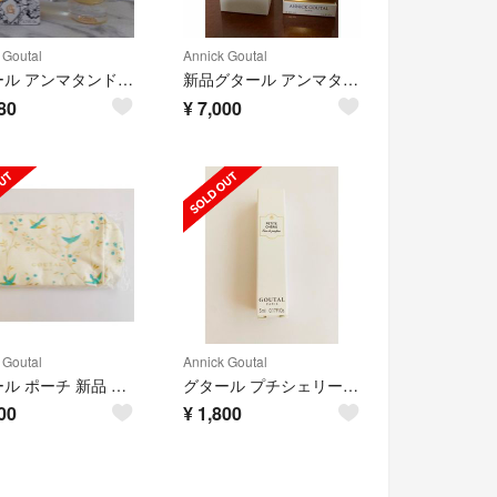
 Goutal
Annick Goutal
グタール アンマタンドラージュ オードパルファム
新品グタール アンマタン ド オラージュ オーデパルファン100ml
80
¥
7,000
 Goutal
Annick Goutal
グタール ポーチ 新品 ノベルティ 非売品 GOUTAL アニックグタール
グタール プチシェリー オードパルファム 5ml GOUTAL 香水 新品未開封
00
¥
1,800