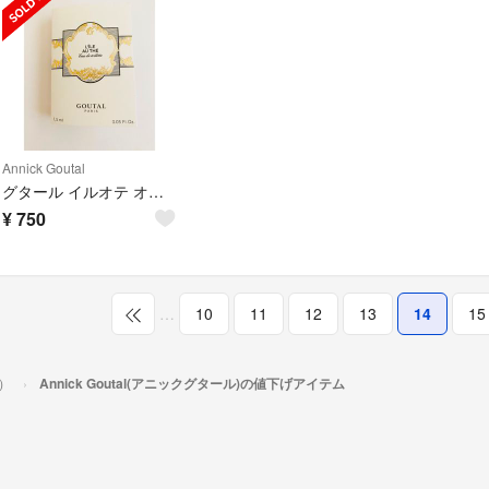
Annick Goutal
グタール イルオテ オードトワレ GOUTAL 新品未使用
¥
750
…
10
11
12
13
14
15
ル）
Annick Goutal(アニックグタール)の値下げアイテム