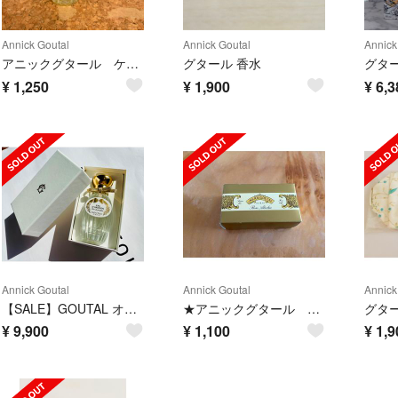
Annick Goutal
Annick Goutal
Annick
アニックグタール ケラムール
グタール 香水
¥
1,250
¥
1,900
¥
6,3
Annick Goutal
Annick Goutal
Annick
【SALE】GOUTAL オーダドリアン オードパルファム
★アニックグタール savon soapソープ★新品未使用品
¥
9,900
¥
1,100
¥
1,9