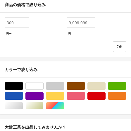
商品の価格で絞り込み
円〜
円
カラーで絞り込み
ブラック/黒色系
ホワイト/白色系
グレー/灰色系
ブラウン/茶色系
ベージュ系
グ
ブルー・ネイビー/青色系
パープル/紫色系
イエロー/黄色系
ピンク/桃色系
レッド/赤色系
オ
シルバー/銀色系
ゴールド/金色系
マルチカラー
大建工業を出品してみませんか？