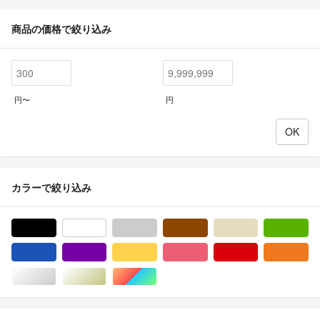
商品の価格で絞り込み
円〜
円
カラーで絞り込み
ブラック/黒色系
ホワイト/白色系
グレー/灰色系
ブラウン/茶色系
ベージュ系
グ
ブルー・ネイビー/青色系
パープル/紫色系
イエロー/黄色系
ピンク/桃色系
レッド/赤色系
オ
シルバー/銀色系
ゴールド/金色系
マルチカラー