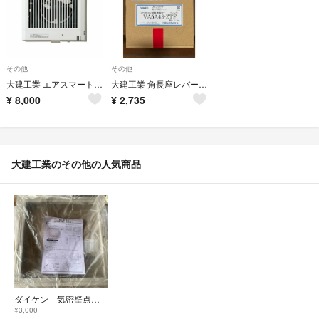
その他
その他
大建工業 エアスマート排気ファン11型(湿度センサー) SB1472 開封済み
大建工業 角長座レバーハンドル RNデザイン 表示錠 Tシルバー VA5A43-
¥
8,000
¥
2,735
大建工業のその他の人気商品
ダイケン 気密壁点検口 ホワイト450角
¥3,000