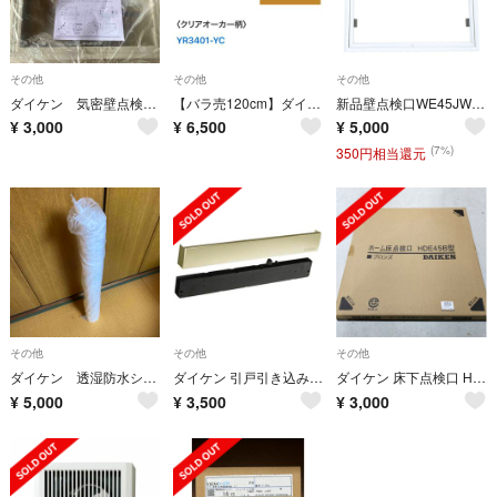
その他
その他
その他
ダイケン 気密壁点検口 ホワイト450角
【バラ売120cm】ダイケン 段差見切 無垢仕様〈クリアオーカー柄〉
新品壁点検口WE45JW ホワイト 天井検査用
¥
3,000
¥
6,500
¥
5,000
(7%)
350円相当還元
その他
その他
その他
ダイケン 透湿防水シートB さらっとシートR
ダイケン 引戸引き込み装置 エコキャッチ 外付けタイプ ゴールド ECK-07G
ダイケン 床下点検口 HDE45B
¥
5,000
¥
3,500
¥
3,000