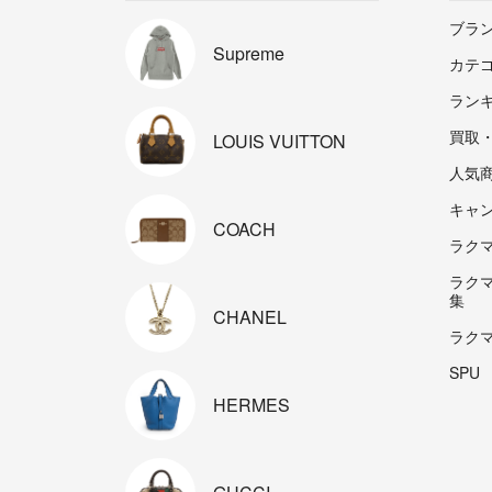
ブラ
Supreme
カテ
ラン
買取
LOUIS
VUITTON
人気
キャ
COACH
ラクマp
ラク
集
CHANEL
ラク
SPU
HERMES