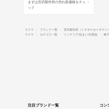
まずは宮武製作所の売れ筋価格をチェ
ック
ラクマ
ブランド一覧
宮武製作所（ミヤタケセイサクジ
ラクマ
カテゴリ一覧
インテリア/住まい/日用品
椅子
注目ブランド一覧
コン