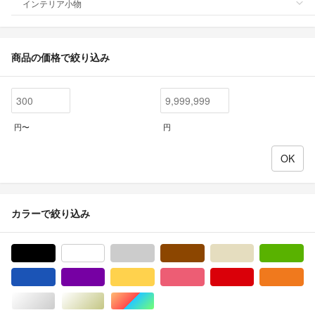
インテリア小物
商品の価格で絞り込み
円〜
円
カラーで絞り込み
ブラック/黒色系
ホワイト/白色系
グレー/灰色系
ブラウン/茶色系
ベージュ系
グ
ブルー・ネイビー/青色系
パープル/紫色系
イエロー/黄色系
ピンク/桃色系
レッド/赤色系
オ
シルバー/銀色系
ゴールド/金色系
マルチカラー