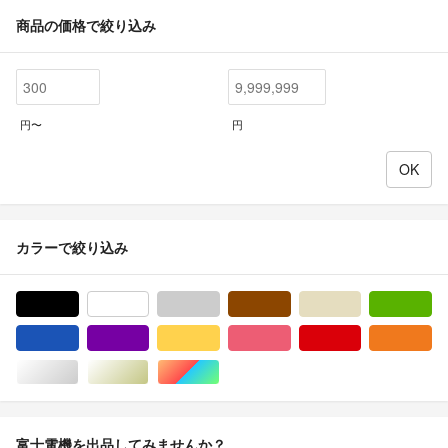
商品の価格で絞り込み
円〜
円
カラーで絞り込み
ブラック/黒色系
ホワイト/白色系
グレー/灰色系
ブラウン/茶色系
ベージュ系
グ
ブルー・ネイビー/青色系
パープル/紫色系
イエロー/黄色系
ピンク/桃色系
レッド/赤色系
オ
シルバー/銀色系
ゴールド/金色系
マルチカラー
富士電機を出品してみませんか？