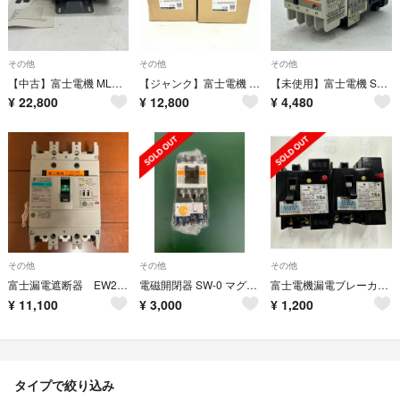
その他
その他
その他
【中古】富士電機 MLH8075B-4 0.4kW-4P 200/200-220V 屋外形モータ(全閉外扇形 脚取付)
【ジャンク】富士電機 標準形電磁接触器 SC-N6 コイル200V 2a2b 2個セット（現状販売）
【未使用】富士電機 SH-4 ｺｲﾙAC200V 4A4B 標準形 補助継電器
¥
22,800
¥
12,800
¥
4,480
その他
その他
その他
富士漏電遮断器 EW250EAN 3P 125A
電磁開閉器 SW-0 マグネットスイッチ FUJI 富士電機 サーマルリレー
富士電機漏電ブレーカー15A 2個
¥
11,100
¥
3,000
¥
1,200
タイプで絞り込み