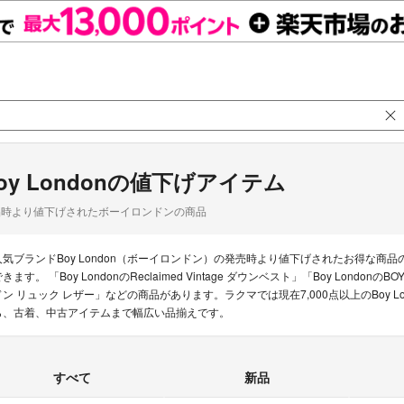
oy Londonの値下げアイテム
品時より値下げされたボーイロンドンの商品
人気ブランドBoy London（ボーイロンドン）の発売時より値下げされたお得な
きます。 「Boy LondonのReclaimed Vintage ダウンベスト」「Boy LondonのB
ドン リュック レザー」などの商品があります。ラクマでは現在7,000点以上のBoy 
ら、古着、中古アイテムまで幅広い品揃えです。
すべて
新品