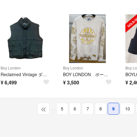
Boy London
Boy London
Boy L
Reclaimed Vintage ダウンベスト
BOY LONDON ボーイロンドン トレーナー スウェットシャツ XL
¥
6,499
¥
3,500
¥
2,4
…
5
6
7
8
9
10