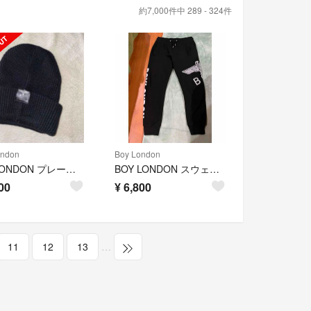
約7,000件中 289 - 324件
ondon
Boy London
BOYLONDON プレートニット帽
BOY LONDON スウェットパンツ 黒 ＸＬ
00
¥
6,800
11
12
13
…