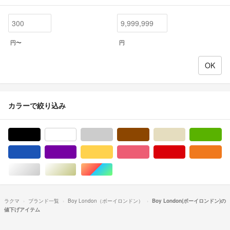
円〜
円
カラーで絞り込み
ブラック/黒色系
ホワイト/白色系
グレー/灰色系
ブラウン/茶色系
ベージュ系
グ
ブルー・ネイビー/青色系
パープル/紫色系
イエロー/黄色系
ピンク/桃色系
レッド/赤色系
オ
シルバー/銀色系
ゴールド/金色系
マルチカラー
ラクマ
ブランド一覧
Boy London（ボーイロンドン）
Boy London(ボーイロンドン)の
値下げアイテム