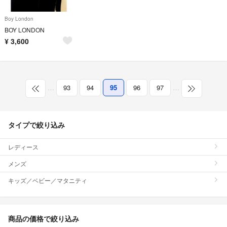
Boy London
BOY LONDON
¥
3,600
…
93
94
95
96
97
…
タイプで絞り込み
レディース
メンズ
キッズ／ベビー／マタニティ
商品の価格で絞り込み