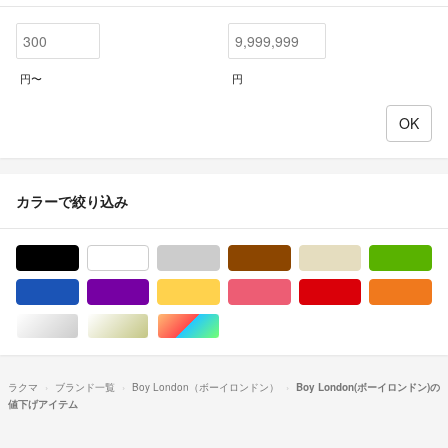
円〜
円
カラーで絞り込み
ブラック/黒色系
ホワイト/白色系
グレー/灰色系
ブラウン/茶色系
ベージュ系
グ
ブルー・ネイビー/青色系
パープル/紫色系
イエロー/黄色系
ピンク/桃色系
レッド/赤色系
オ
シルバー/銀色系
ゴールド/金色系
マルチカラー
ラクマ
ブランド一覧
Boy London（ボーイロンドン）
Boy London(ボーイロンドン)の
値下げアイテム