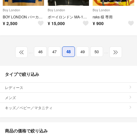
Boy London
Boy London
Boy London
BOY LONDON パーカー☆
ボーイロンドン MA-1新品未使用 タグ付きお値引きします
raks 様 専用
¥
2,500
¥
15,000
¥
900
…
46
47
48
49
50
…
タイプで絞り込み
レディース
メンズ
キッズ／ベビー／マタニティ
商品の価格で絞り込み