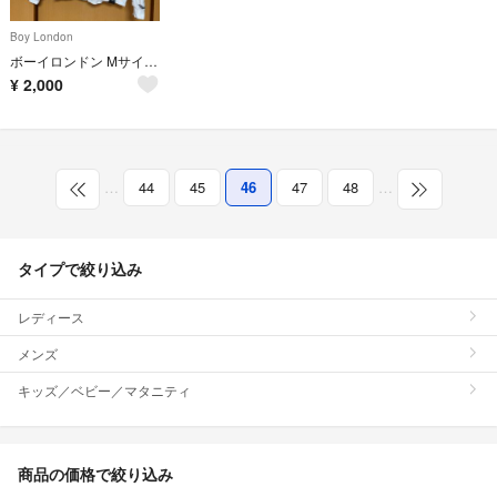
Boy London
ボーイロンドン Mサイズ パーカー
¥
2,000
…
44
45
46
47
48
…
タイプで絞り込み
レディース
メンズ
キッズ／ベビー／マタニティ
商品の価格で絞り込み