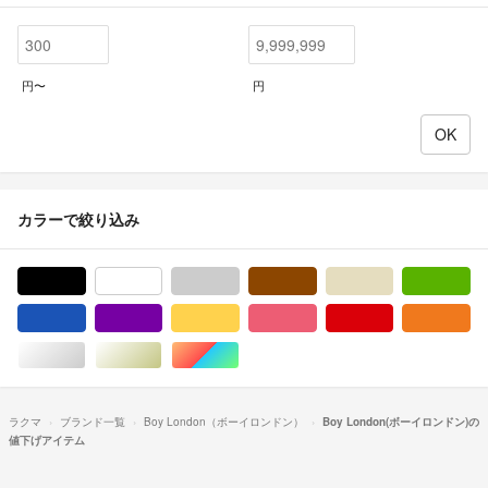
円〜
円
カラーで絞り込み
ブラック/黒色系
ホワイト/白色系
グレー/灰色系
ブラウン/茶色系
ベージュ系
グ
ブルー・ネイビー/青色系
パープル/紫色系
イエロー/黄色系
ピンク/桃色系
レッド/赤色系
オ
シルバー/銀色系
ゴールド/金色系
マルチカラー
ラクマ
ブランド一覧
Boy London（ボーイロンドン）
Boy London(ボーイロンドン)の
値下げアイテム