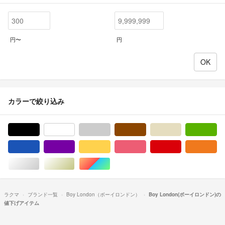
円〜
円
カラーで絞り込み
ブラック/黒色系
ホワイト/白色系
グレー/灰色系
ブラウン/茶色系
ベージュ系
グ
ブルー・ネイビー/青色系
パープル/紫色系
イエロー/黄色系
ピンク/桃色系
レッド/赤色系
オ
シルバー/銀色系
ゴールド/金色系
マルチカラー
ラクマ
ブランド一覧
Boy London（ボーイロンドン）
Boy London(ボーイロンドン)の
値下げアイテム