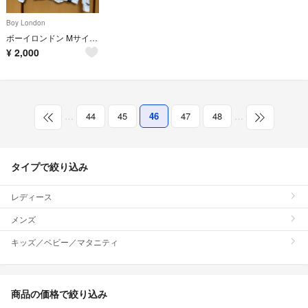
Boy London
ボーイロンドン Mサイズ パーカー
¥
2,000
…
44
45
46
47
48
…
タイプで絞り込み
レディース
メンズ
キッズ／ベビー／マタニティ
商品の価格で絞り込み