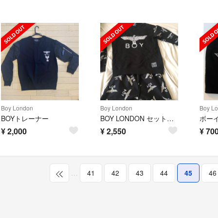
Boy London
Boy London
Boy L
BOYトレーナー
BOY LONDON セットアップ。
¥
2,000
¥
2,550
¥
70
…
41
42
43
44
45
46