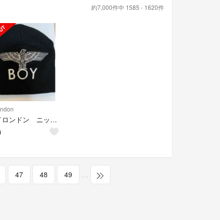
約7,000件中 1585 - 1620件
ondon
ボーイロンドン ニット帽
0
47
48
49
…