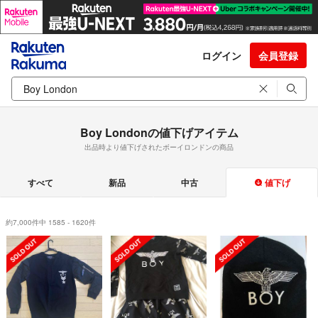
ログイン
会員登録
Boy Londonの値下げアイテム
出品時より値下げされたボーイロンドンの商品
すべて
新品
中古
値下げ
約7,000件中 1585 - 1620件