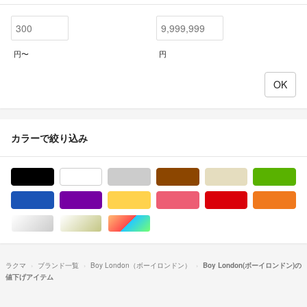
円〜
円
カラーで絞り込み
ブラック/黒色系
ホワイト/白色系
グレー/灰色系
ブラウン/茶色系
ベージュ系
グ
ブルー・ネイビー/青色系
パープル/紫色系
イエロー/黄色系
ピンク/桃色系
レッド/赤色系
オ
シルバー/銀色系
ゴールド/金色系
マルチカラー
ラクマ
ブランド一覧
Boy London（ボーイロンドン）
Boy London(ボーイロンドン)の
値下げアイテム