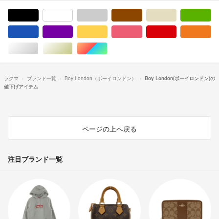
ブラック/黒色系
ホワイト/白色系
グレー/灰色系
ブラウン/茶色系
ベージュ系
グ
ブルー・ネイビー/青色系
パープル/紫色系
イエロー/黄色系
ピンク/桃色系
レッド/赤色系
オ
シルバー/銀色系
ゴールド/金色系
マルチカラー
ラクマ
ブランド一覧
Boy London（ボーイロンドン）
Boy London(ボーイロンドン)の
値下げアイテム
ページの上へ戻る
注目ブランド一覧