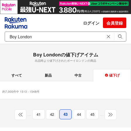
ログイン
会員登録
Boy Londonの値下げアイテム
出品時より値下げされたボーイロンドンの商品
すべて
新品
中古
値下げ
約7,000件中 1513 - 1548件
…
41
42
43
44
45
…