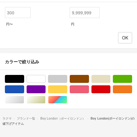
円〜
円
カラーで絞り込み
ブラック/黒色系
ホワイト/白色系
グレー/灰色系
ブラウン/茶色系
ベージュ系
グ
ブルー・ネイビー/青色系
パープル/紫色系
イエロー/黄色系
ピンク/桃色系
レッド/赤色系
オ
シルバー/銀色系
ゴールド/金色系
マルチカラー
ラクマ
ブランド一覧
Boy London（ボーイロンドン）
Boy London(ボーイロンドン)の
値下げアイテム