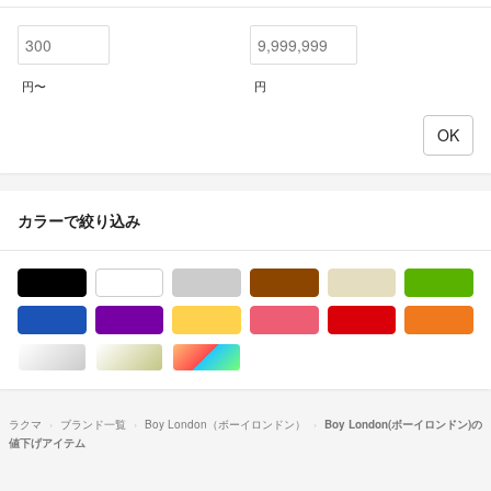
円〜
円
カラーで絞り込み
ブラック/黒色系
ホワイト/白色系
グレー/灰色系
ブラウン/茶色系
ベージュ系
グ
ブルー・ネイビー/青色系
パープル/紫色系
イエロー/黄色系
ピンク/桃色系
レッド/赤色系
オ
シルバー/銀色系
ゴールド/金色系
マルチカラー
ラクマ
ブランド一覧
Boy London（ボーイロンドン）
Boy London(ボーイロンドン)の
値下げアイテム