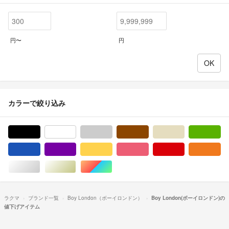
円〜
円
カラーで絞り込み
ブラック/黒色系
ホワイト/白色系
グレー/灰色系
ブラウン/茶色系
ベージュ系
グ
ブルー・ネイビー/青色系
パープル/紫色系
イエロー/黄色系
ピンク/桃色系
レッド/赤色系
オ
シルバー/銀色系
ゴールド/金色系
マルチカラー
ラクマ
ブランド一覧
Boy London（ボーイロンドン）
Boy London(ボーイロンドン)の
値下げアイテム