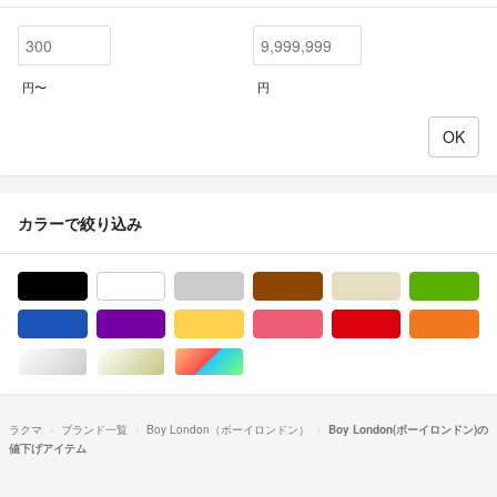
円〜
円
カラーで絞り込み
ブラック/黒色系
ホワイト/白色系
グレー/灰色系
ブラウン/茶色系
ベージュ系
グ
ブルー・ネイビー/青色系
パープル/紫色系
イエロー/黄色系
ピンク/桃色系
レッド/赤色系
オ
シルバー/銀色系
ゴールド/金色系
マルチカラー
ラクマ
ブランド一覧
Boy London（ボーイロンドン）
Boy London(ボーイロンドン)の
値下げアイテム