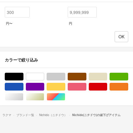
円〜
円
カラーで絞り込み
ブラック/黒色系
ホワイト/白色系
グレー/灰色系
ブラウン/茶色系
ベージュ系
グ
ブルー・ネイビー/青色系
パープル/紫色系
イエロー/黄色系
ピンク/桃色系
レッド/赤色系
オ
シルバー/銀色系
ゴールド/金色系
マルチカラー
ラクマ
ブランド一覧
Nichido（ニチドウ）
Nichido(ニチドウ)の値下げアイテム