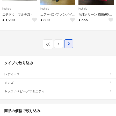
Nichido
Nichido
Nichido
ニチドウ マルチ湿・温度計 ①②
エアーポンプ ノンノイズ S-100
毛球クリーン 猫用(60g) ２個
¥
1,200
¥
800
¥
555
1
2
タイプで絞り込み
レディース
メンズ
キッズ／ベビー／マタニティ
商品の価格で絞り込み