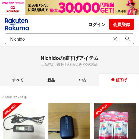
ログイン
会員登録
Nichidoの値下げアイテム
出品時より値下げされたニチドウの商品
すべて
新品
中古
値下げ
61件中 37 - 61件