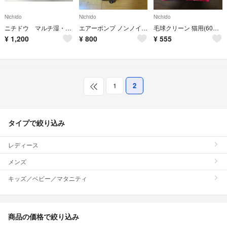
Nichido
Nichido
Nichido
ニチドウ マルチ湿・温度計 ①②
エアーポンプ ノンノイズ S-100
毛球クリーン 猫用(60g) ２個
¥
1,200
¥
800
¥
555
1
2
タイプで絞り込み
レディース
メンズ
キッズ／ベビー／マタニティ
商品の価格で絞り込み