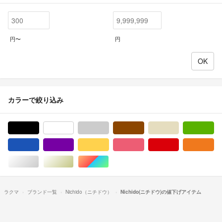
円〜
円
カラーで絞り込み
ブラック/黒色系
ホワイト/白色系
グレー/灰色系
ブラウン/茶色系
ベージュ系
グ
ブルー・ネイビー/青色系
パープル/紫色系
イエロー/黄色系
ピンク/桃色系
レッド/赤色系
オ
シルバー/銀色系
ゴールド/金色系
マルチカラー
ラクマ
ブランド一覧
Nichido（ニチドウ）
Nichido(ニチドウ)の値下げアイテム