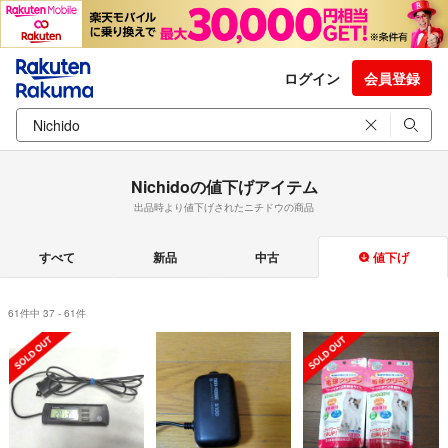
ログイン
会員登録
Nichidoの値下げアイテム
出品時より値下げされたニチドウの商品
すべて
新品
中古
値下げ
61件中 37 - 61件