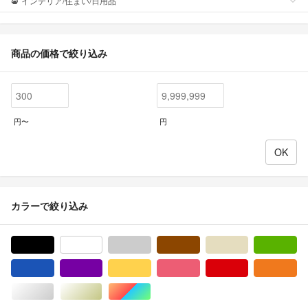
インテリア/住まい/日用品
商品の価格で絞り込み
円〜
円
カラーで絞り込み
ブラック/黒色系
ホワイト/白色系
グレー/灰色系
ブラウン/茶色系
ベージュ系
グ
ブルー・ネイビー/青色系
パープル/紫色系
イエロー/黄色系
ピンク/桃色系
レッド/赤色系
オ
シルバー/銀色系
ゴールド/金色系
マルチカラー