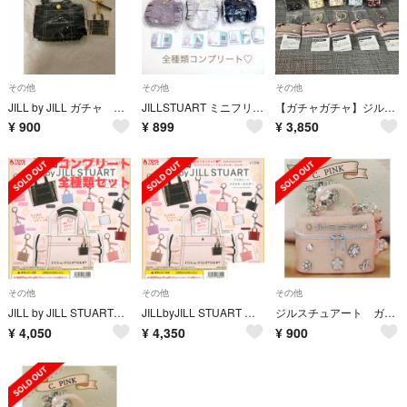
その他
その他
その他
JILL by JILL ガチャ ミニフリルトート 2点セット 新品
JILLSTUART ミニフリルトートバッグキーホルダー2 コンプリートセット
【ガチャガチャ】ジルスチュアート ミニブローチバニティ キーホルダー
¥
900
¥
899
¥
3,850
その他
その他
その他
JILL by JILL STUARTフリルトートメタルキーホルダーコンプリート
JILLbyJILL STUART フリルトートメタルキーホルダー 全10種
ジルスチュアート ガチャガチャ
¥
4,050
¥
4,350
¥
900