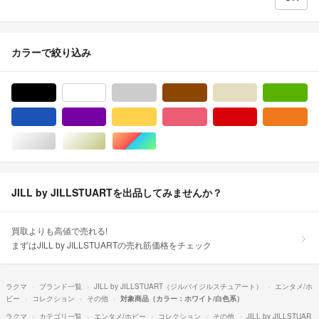
カラーで絞り込み
ブラック/黒色系
ホワイト/白色系
グレー/灰色系
ブラウン/茶色系
ベージュ系
グ
ブルー・ネイビー/青色系
パープル/紫色系
イエロー/黄色系
ピンク/桃色系
レッド/赤色系
オ
シルバー/銀色系
ゴールド/金色系
マルチカラー
JILL by JILLSTUARTを出品してみませんか？
買取よりも高値で売れる!
まずはJILL by JILLSTUARTの売れ筋価格をチェック
ラクマ
ブランド一覧
JILL by JILLSTUART（ジルバイジルスチュアート）
エンタメ/ホ
ビー
コレクション
その他
対象商品（カラー：ホワイト/白色系）
ラクマ
カテゴリ一覧
エンタメ/ホビー
コレクション
その他
JILL by JILLSTUAR