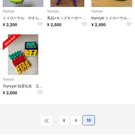
Toyroyal
Toyroyal
Toyroyal
トイローヤル やすらぎふわふわメリー
美品⭐︎キッズキーボードDX
toyroyal トイローヤル まわしてクルクルサウンド
¥
2,200
¥
2,500
¥
2,400
Toyroyal
Toyroyal 知育玩具 立体パズル
¥
2,000
…
8
9
10