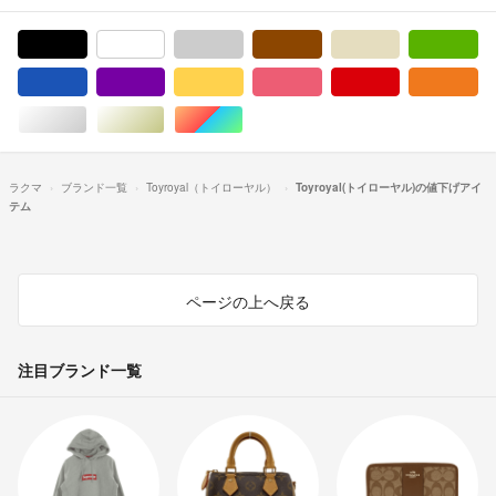
ブラック/黒色系
ホワイト/白色系
グレー/灰色系
ブラウン/茶色系
ベージュ系
グ
ブルー・ネイビー/青色系
パープル/紫色系
イエロー/黄色系
ピンク/桃色系
レッド/赤色系
オ
シルバー/銀色系
ゴールド/金色系
マルチカラー
ラクマ
ブランド一覧
Toyroyal（トイローヤル）
Toyroyal(トイローヤル)の値下げアイ
テム
ページの上へ戻る
注目ブランド一覧