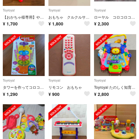
Toyroyal
Toyroyal
Toyroyal
【おかちゃ様専用】やみつきボックス 知育玩具
おもちゃ クルクルサウンド
ローヤル コロコロコースター
¥
1,700
¥
1,800
¥
2,300
Toyroyal
Toyroyal
Toyroyal
タワーを作ってコロコロ転がる のせのせ玉ころがし
リモコン おもちゃ
Toyroyal たのしく知育！やみつきボックス
¥
1,290
¥
900
¥
2,800