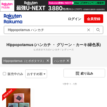
ログイン
会員登録
Hippopotamus (ハンカチ ・ グリーン・カーキ/緑色系)
ヒポポタマスのハンカチ / レディース
Hippopotamus（ヒポポタマス）
ハンカチ
絞り込み
販売中のみ
おすすめ順
1件中 1 - 1件