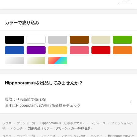
カラーで絞り込み
ブラック/黒色系
ホワイト/白色系
グレー/灰色系
ブラウン/茶色系
ベージュ系
グ
ブルー・ネイビー/青色系
パープル/紫色系
イエロー/黄色系
ピンク/桃色系
レッド/赤色系
オ
シルバー/銀色系
ゴールド/金色系
マルチカラー
Hippopotamusを出品してみませんか？
買取よりも高値で売れる!
まずはHippopotamusの売れ筋価格をチェック
ラクマ
ブランド一覧
Hippopotamus（ヒポポタマス）
レディース
ファッション小
物
ハンカチ
対象商品（カラー：グリーン・カーキ/緑色系）
ラクマ
カテゴリ一覧
レディース
ファッション小物
ハンカチ
Hippopotamusのハ