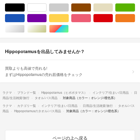
ブラック/黒色系
ホワイト/白色系
グレー/灰色系
ブラウン/茶色系
ベージュ系
グ
ブルー・ネイビー/青色系
パープル/紫色系
イエロー/黄色系
ピンク/桃色系
レッド/赤色系
オ
シルバー/銀色系
ゴールド/金色系
マルチカラー
Hippopotamusを出品してみませんか？
買取よりも高値で売れる!
まずはHippopotamusの売れ筋価格をチェック
ラクマ
ブランド一覧
Hippopotamus（ヒポポタマス）
インテリア/住まい/日用品
日
用品/生活雑貨/旅行
タオル/バス用品
対象商品（カラー：オレンジ/橙色系）
ラクマ
カテゴリ一覧
インテリア/住まい/日用品
日用品/生活雑貨/旅行
タオル/バス
用品
Hippopotamusのタオル/バス用品
対象商品（カラー：オレンジ/橙色系）
ページの上へ戻る