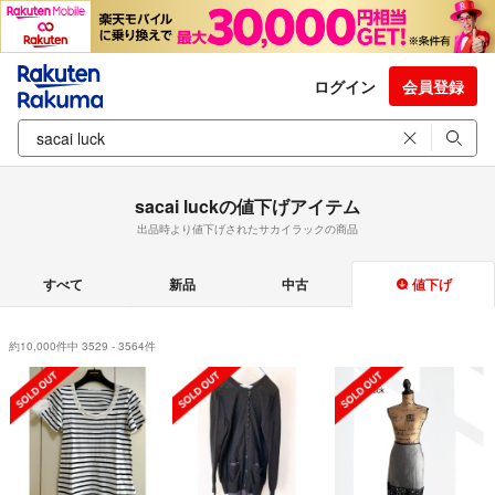
ログイン
会員登録
sacai luckの値下げアイテム
出品時より値下げされたサカイラックの商品
すべて
新品
中古
値下げ
約10,000件中 3529 - 3564件