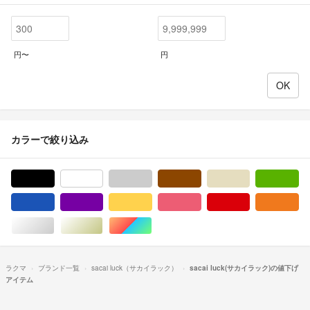
円〜
円
カラーで絞り込み
ブラック/黒色系
ホワイト/白色系
グレー/灰色系
ブラウン/茶色系
ベージュ系
グ
ブルー・ネイビー/青色系
パープル/紫色系
イエロー/黄色系
ピンク/桃色系
レッド/赤色系
オ
シルバー/銀色系
ゴールド/金色系
マルチカラー
ラクマ
ブランド一覧
sacai luck（サカイラック）
sacai luck(サカイラック)の値下げ
アイテム