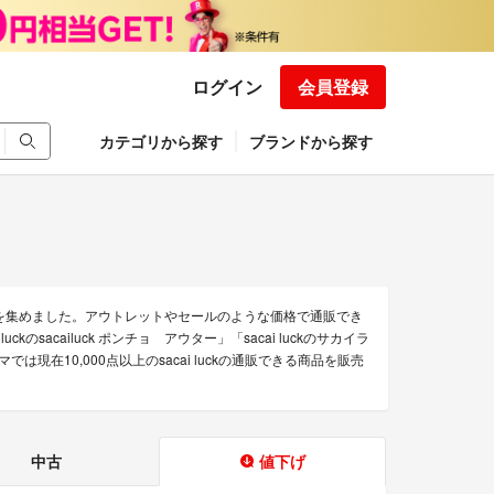
ログイン
会員登録
カテゴリから探す
ブランドから探す
のみを集めました。アウトレットやセールのような価格で通販でき
luckのsacailuck ポンチョ アウター」「sacai luckのサカイラ
では現在10,000点以上のsacai luckの通販できる商品を販売
中古
値下げ