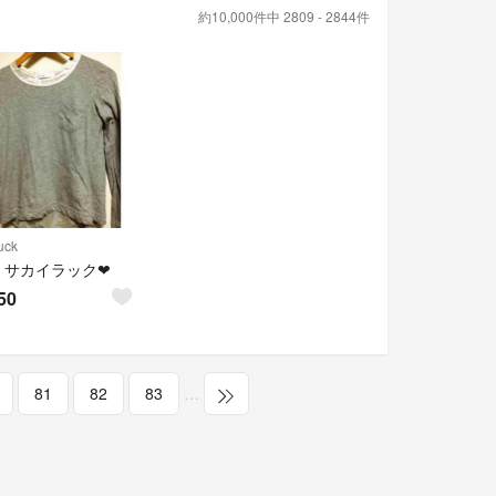
約10,000件中 2809 - 2844件
uck
サカイラック❤︎
50
81
82
83
…