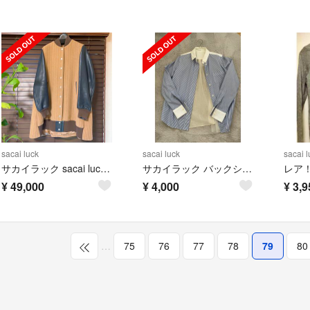
sacai luck
sacai luck
sacai l
サカイラック sacai luck 袖レザー Aライン ロングスタジャン
サカイラック バックシフォン シャツ sacai luck
レア！
¥
49,000
¥
4,000
¥
3,9
…
75
76
77
78
79
80