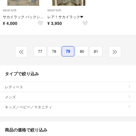
sacai luck
sacai luck
サカイラック バックシフォン シャツ sacai luck
レア！サカイラック❤︎
¥
4,000
¥
3,950
…
77
78
79
80
81
…
タイプで絞り込み
レディース
メンズ
キッズ／ベビー／マタニティ
商品の価格で絞り込み