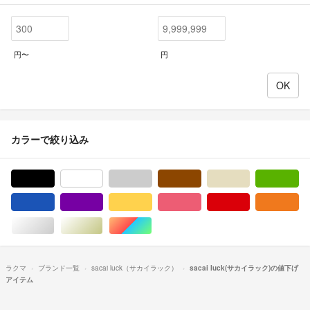
円〜
円
カラーで絞り込み
ブラック/黒色系
ホワイト/白色系
グレー/灰色系
ブラウン/茶色系
ベージュ系
グ
ブルー・ネイビー/青色系
パープル/紫色系
イエロー/黄色系
ピンク/桃色系
レッド/赤色系
オ
シルバー/銀色系
ゴールド/金色系
マルチカラー
ラクマ
ブランド一覧
sacai luck（サカイラック）
sacai luck(サカイラック)の値下げ
アイテム