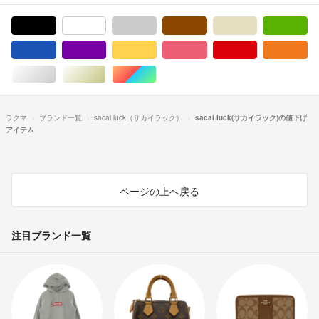
ブラック/黒色系
ホワイト/白色系
グレー/灰色系
ブラウン/茶色系
ベージュ系
グ
ブルー・ネイビー/青色系
パープル/紫色系
イエロー/黄色系
ピンク/桃色系
レッド/赤色系
オ
シルバー/銀色系
ゴールド/金色系
マルチカラー
ラクマ
ブランド一覧
sacai luck（サカイラック）
sacai luck(サカイラック)の値下げ
アイテム
ページの上へ戻る
注目ブランド一覧