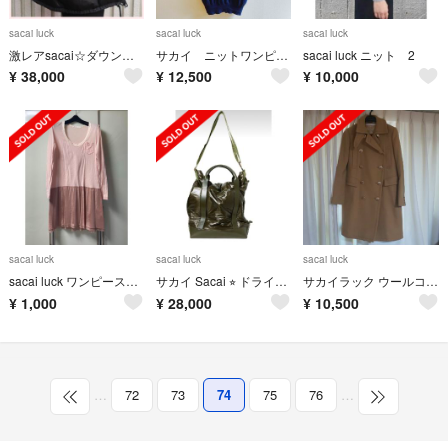
sacai luck
sacai luck
sacai luck
激レアsacai☆ダウン☆人気商品☆サイズ1☆ネイビー×ブラック
サカイ ニットワンピース
sacai luck ニット 2
¥
38,000
¥
12,500
¥
10,000
sacai luck
sacai luck
sacai luck
sacai luck ワンピース ピンク サイズ2
サカイ Sacai ⭐︎ ドライ バッグ⭐︎グリーン
サカイラック ウールコート
¥
1,000
¥
28,000
¥
10,500
…
72
73
74
75
76
…