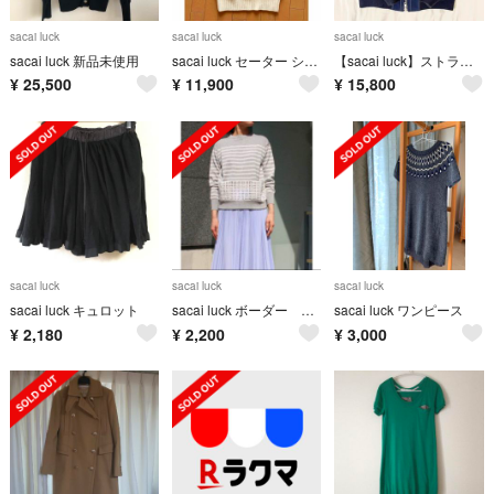
sacai luck
sacai luck
sacai luck
sacai luck 新品未使用
sacai luck セーター シャツ ドッキング チルデン
【sacai luck】ストライプブルゾン
¥
25,500
¥
11,900
¥
15,800
sacai luck
sacai luck
sacai luck
sacai luck キュロット
sacai luck ボーダー ニット カットワーク レース
sacai luck ワンピース
¥
2,180
¥
2,200
¥
3,000