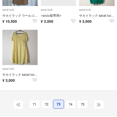
sacai luck
sacai luck
sacai luck
サカイラック ウールコート
⭐anzu様専用⭐
サカイラック sacai luck 半袖 ニット キュプラ ワンピース
¥
10,500
¥
3,500
¥
3,000
sacai luck
サカイラック sacai luck レース切替ワンピース イエロー
¥
3,000
…
71
72
73
74
75
…