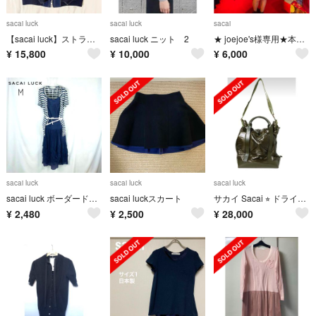
sacai luck
sacai luck
sacai
【sacai luck】ストライプブルゾン
sacai luck ニット 2
★ joejoe's様専用★本日限定★sacai luck★モヘアニット★
¥
15,800
¥
10,000
¥
6,000
sacai luck
sacai luck
sacai luck
sacai luck ボーダードッキングワンピース M 2 ネイビー 白 ロング
sacai luckスカート
サカイ Sacai ⭐︎ ドライ バッグ⭐︎グリーン
¥
2,480
¥
2,500
¥
28,000