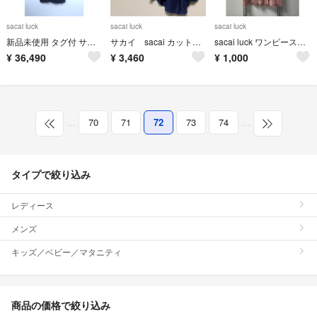
sacai luck
sacai luck
sacai luck
新品未使用 タグ付 サカイ sacai チュール半袖カーディガン(ヤラメ)
サカイ sacai カットソー チュニック 日本製 デザインシャツ
sacai luck ワンピース ピンク サイズ2
¥
36,490
¥
3,460
¥
1,000
…
70
71
72
73
74
…
タイプで絞り込み
レディース
メンズ
キッズ／ベビー／マタニティ
商品の価格で絞り込み