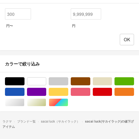
円〜
円
カラーで絞り込み
ブラック/黒色系
ホワイト/白色系
グレー/灰色系
ブラウン/茶色系
ベージュ系
グ
ブルー・ネイビー/青色系
パープル/紫色系
イエロー/黄色系
ピンク/桃色系
レッド/赤色系
オ
シルバー/銀色系
ゴールド/金色系
マルチカラー
ラクマ
ブランド一覧
sacai luck（サカイラック）
sacai luck(サカイラック)の値下げ
アイテム