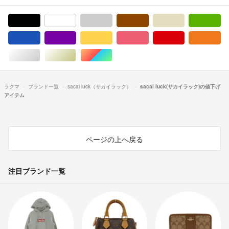
ブラック/黒色系
ホワイト/白色系
グレー/灰色系
ブラウン/茶色系
ベージュ系
グ
ブルー・ネイビー/青色系
パープル/紫色系
イエロー/黄色系
ピンク/桃色系
レッド/赤色系
オ
シルバー/銀色系
ゴールド/金色系
マルチカラー
ラクマ
ブランド一覧
sacai luck（サカイラック）
sacai luck(サカイラック)の値下げ
アイテム
ページの上へ戻る
注目ブランド一覧