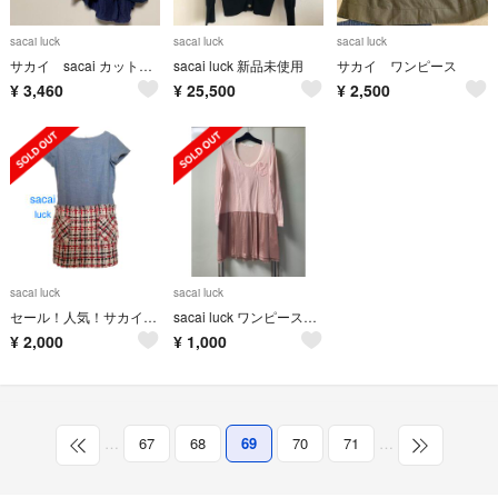
sacai luck
sacai luck
sacai luck
サカイ sacai カットソー チュニック 日本製 デザインシャツ
sacai luck 新品未使用
サカイ ワンピース
¥
3,460
¥
25,500
¥
2,500
sacai luck
sacai luck
セール！人気！サカイ新品！異素材コンビ チュニックワンピース
sacai luck ワンピース ピンク サイズ2
¥
2,000
¥
1,000
…
67
68
69
70
71
…