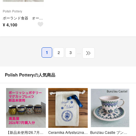
Polish Pottery
ポーランド食器 オーバルディッシュ
¥
4,100
1
2
3
…
Polish Potteryの人気商品
【新品未使用/26.7月購入】ポーリッシュポタリー マグカップ小×4つ
Ceramika Artystyczna 巾着布袋
Bunzlau Castle ブンツラウカステル カップ&ソーサ―1客 ポーリッシュポタリー ポーランド製