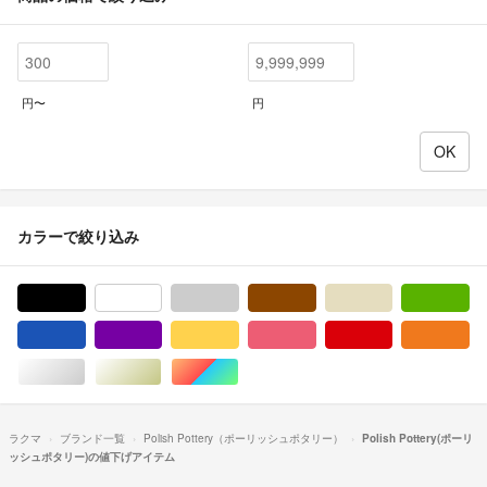
円〜
円
カラーで絞り込み
ブラック/黒色系
ホワイト/白色系
グレー/灰色系
ブラウン/茶色系
ベージュ系
グ
ブルー・ネイビー/青色系
パープル/紫色系
イエロー/黄色系
ピンク/桃色系
レッド/赤色系
オ
シルバー/銀色系
ゴールド/金色系
マルチカラー
ラクマ
ブランド一覧
Polish Pottery（ポーリッシュポタリー）
Polish Pottery(ポーリ
ッシュポタリー)の値下げアイテム