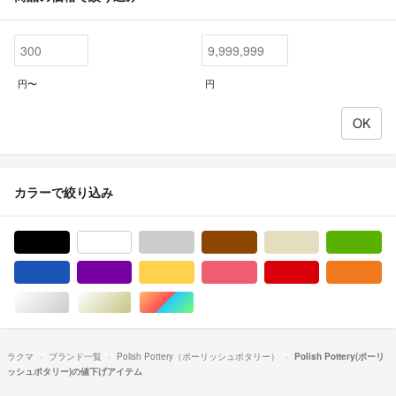
円〜
円
カラーで絞り込み
ブラック/黒色系
ホワイト/白色系
グレー/灰色系
ブラウン/茶色系
ベージュ系
グ
ブルー・ネイビー/青色系
パープル/紫色系
イエロー/黄色系
ピンク/桃色系
レッド/赤色系
オ
シルバー/銀色系
ゴールド/金色系
マルチカラー
ラクマ
ブランド一覧
Polish Pottery（ポーリッシュポタリー）
Polish Pottery(ポーリ
ッシュポタリー)の値下げアイテム