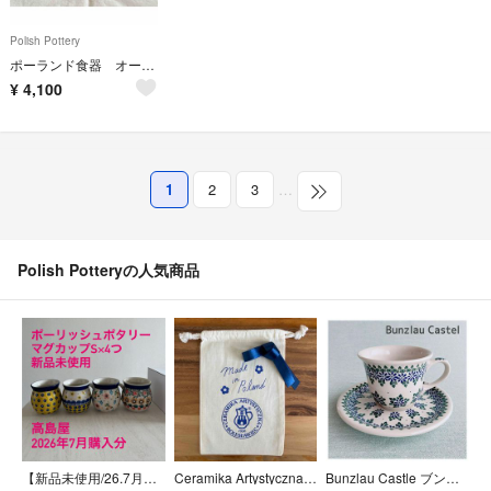
Polish Pottery
ポーランド食器 オーバルディッシュ
¥
4,100
1
2
3
…
Polish Potteryの人気商品
【新品未使用/26.7月購入】ポーリッシュポタリー マグカップ小×4つ
Ceramika Artystyczna 巾着布袋
Bunzlau Castle ブンツラウカステル カップ&ソーサ―1客 ポーリッシュポタリー ポーランド製