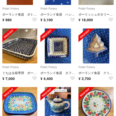
Polish Pottery
Polish Pottery
Polish Pottery
ポーランド食器 ボトルストッパー コルク栓
ポーランド食器 ハンドベル
ポーリッシュポタリー お皿 新品未使用 4枚
¥
980
¥
3,100
¥
18,000
Polish Pottery
Polish Pottery
Polish Pottery
ぐちはる様専用 ポーリッシュポタリー 大きなグラタン皿 スクエアプレート
ポーランド食器 タフィーボール
ポーランド食器 クリスマスツリー形プレート(小)
¥
7,000
¥
4,400
¥
3,700