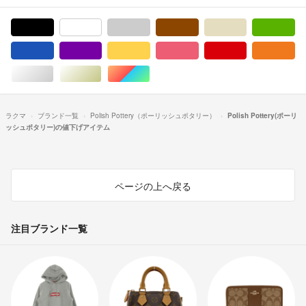
ブラック/黒色系
ホワイト/白色系
グレー/灰色系
ブラウン/茶色系
ベージュ系
グ
ブルー・ネイビー/青色系
パープル/紫色系
イエロー/黄色系
ピンク/桃色系
レッド/赤色系
オ
シルバー/銀色系
ゴールド/金色系
マルチカラー
ラクマ
ブランド一覧
Polish Pottery（ポーリッシュポタリー）
Polish Pottery(ポーリ
ッシュポタリー)の値下げアイテム
ページの上へ戻る
注目ブランド一覧