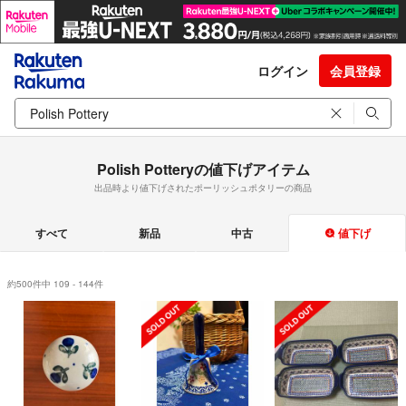
ログイン
会員登録
Polish Potteryの値下げアイテム
出品時より値下げされたポーリッシュポタリーの商品
すべて
新品
中古
値下げ
約500件中 109 - 144件