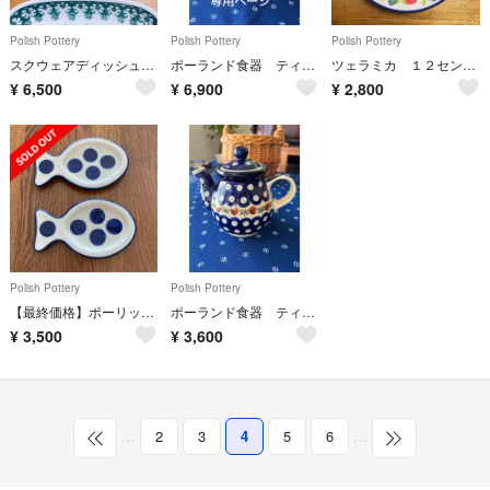
Polish Pottery
Polish Pottery
Polish Pottery
スクウェアディッシュ ユニカット花柄
ポーランド食器 ティーポット&シュガーポット
ツェラミカ １２センチプレート いちご柄
¥
6,500
¥
6,900
¥
2,800
Polish Pottery
Polish Pottery
【最終価格】ポーリッシュポタリー セラミカ ブリタ フィッシュプレート ペア
ポーランド食器 ティーポット
¥
3,500
¥
3,600
…
2
3
4
5
6
…