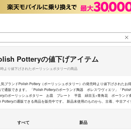
olish Potteryの値下げアイテム
品時より値下げされたポーリッシュポタリーの商品
人気ブランドPolish Pottery（ポーリッシュポタリー）の発売時より値下げさ
格で通販できます。 「Polish Potteryのポーランド陶器 ボレスワヴィエツ」「Polish
tteryのポーリッシュポタリー お皿 プレート 平皿 緑目玉×青角花 ポーランド食
sh Potteryの通販できる商品を販売中です。 新品未使用のものから、古着、中古
すべて
新品