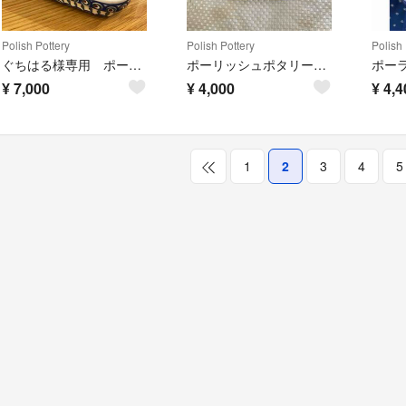
Polish Pottery
Polish Pottery
Polish 
ぐちはる様専用 ポーリッシュポタリー 大きなグラタン皿 スクエアプレート
ポーリッシュポタリー バターケース
¥
7,000
¥
4,000
¥
4,4
1
2
3
4
5