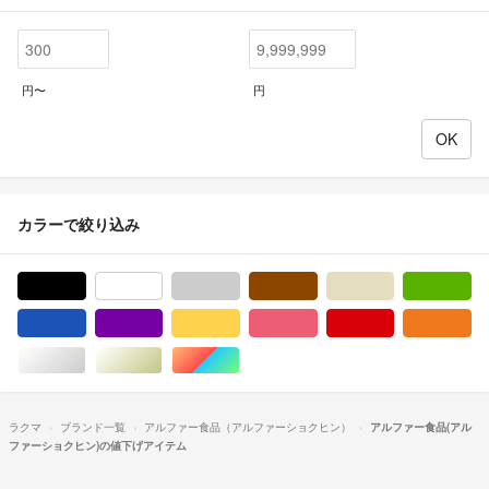
円〜
円
カラーで絞り込み
ブラック/黒色系
ホワイト/白色系
グレー/灰色系
ブラウン/茶色系
ベージュ系
グ
ブルー・ネイビー/青色系
パープル/紫色系
イエロー/黄色系
ピンク/桃色系
レッド/赤色系
オ
シルバー/銀色系
ゴールド/金色系
マルチカラー
ラクマ
ブランド一覧
アルファー食品（アルファーショクヒン）
アルファー食品(アル
ファーショクヒン)の値下げアイテム