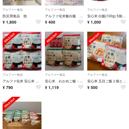
アルファー食品
アルファー食品
アルファー食品
防災用食品 他
アルファ化米飯白飯 ４袋セット
安心米 白飯(100g) 5個セット
¥
1,800
¥
400
¥
1,000
アルファー食品
アルファー食品
アルファー食品
アルファ化米 安心米 白飯4袋セット非常食介護食健康食お米尾西アウトドア携帯食
安心米 わかめご飯・白飯 ／ えいようかん
安心米 五目ご飯２個と白飯１個
¥
790
¥
1,119
¥
500